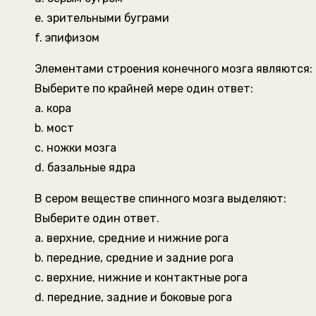
e. зрительными буграми
f. эпифизом
Элементами строения конечного мозга являются:
Выберите по крайней мере один ответ:
a. кора
b. мост
c. ножки мозга
d. базальные ядра
В сером веществе спинного мозга выделяют:
Выберите один ответ.
a. верхние, средние и нижние рога
b. передние, средние и задние рога
c. верхние, нижние и контактные рога
d. передние, задние и боковые рога