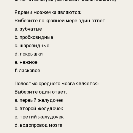
Ядрами мозжечка являются:
Выберите по крайней мере один ответ:
a. зубчатые
b. пробковидные
c. шаровидные
d. покрышки
e. нежное
f. ласковое
Полостью среднего мозга является:
Выберите один ответ.
a. первый желудочек
b. второй желудочек
c. третий желудочек
d. водопровод мозга