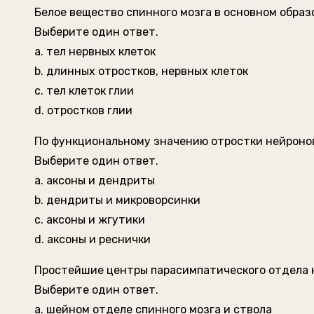
Белое вещество спинного мозга в основном образ
Выберите один ответ.
a. тел нервных клеток
b. длинных отростков, нервных клеток
c. тел клеток глии
d. отростков глии
По функциональному значению отростки нейроно
Выберите один ответ.
a. аксоны и дендриты
b. дендриты и микроворсинки
c. аксоны и жгутики
d. аксоны и реснички
Простейшие центры парасимпатического отдела 
Выберите один ответ.
a. шейном отделе спинного мозга и ствола