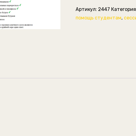
ЦНС.
Артикул:
2447
Категория
Ответы
помощь студентам
,
сесс
к
тесту.