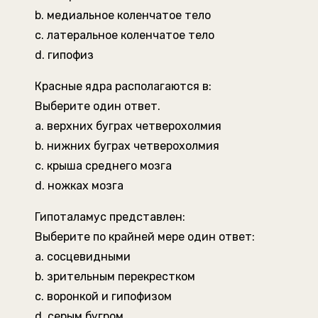
b. медиальное коленчатое тело
c. латеральное коленчатое тело
d. гипофиз
Красные ядра располагаются в:
Выберите один ответ.
a. верхних буграх четверохолмия
b. нижних буграх четверохолмия
c. крыша среднего мозга
d. ножках мозга
Гипоталамус представлен:
Выберите по крайней мере один ответ:
a. сосцевидными
b. зрительным перекрестком
c. воронкой и гипофизом
d. серым бугром