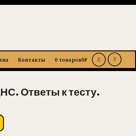
ина
Контакты
0 товаров
0₽
НС. Ответы к тесту.