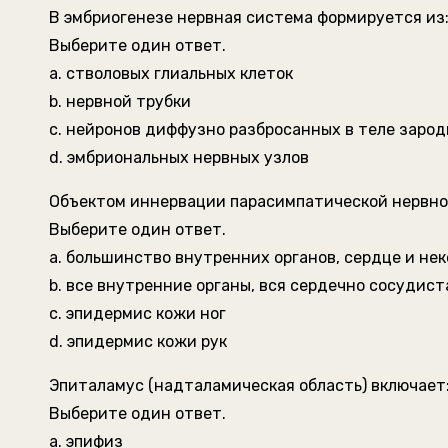
В эмбриогенезе нервная система формируется из
Выберите один ответ.
a. стволовых глиальных клеток
b. нервной трубки
c. нейронов диффузно разбросанных в теле заро
d. эмбриональных нервных узлов
Объектом иннервации парасимпатической нервно
Выберите один ответ.
a. большинство внутренних органов, сердце и не
b. все внутренние органы, вся сердечно сосудист
c. эпидермис кожи ног
d. эпидермис кожи рук
Эпиталамус (надталамическая область) включает
Выберите один ответ.
a. эпифиз