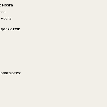
о мозга
зга
 мозга
зделяются:
полагаются: