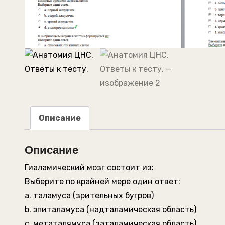
Описание
Описание
Гиаламический мозг состоит из:
Выберите по крайней мере один ответ:
a. таламуса (зрительных бугров)
b. эпиталамуса (надталамическая область)
c. метаталямуса (заталамическая область)