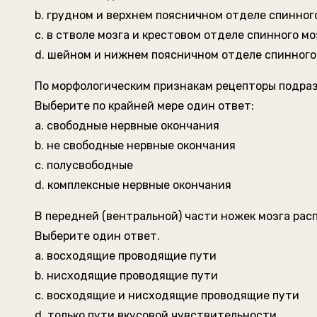
b. грудном и верхнем поясничном отделе спинног
c. в стволе мозга и крестовом отделе спинного мо
d. шейном и нижнем поясничном отделе спинного
По морфологическим признакам рецепторы подра
Выберите по крайней мере один ответ:
a. свободные нервные окончания
b. не свободные нервные окончания
c. полусвободные
d. комплексные нервные окончания
В передней (вентральной) части ножек мозга рас
Выберите один ответ.
a. восходящие проводящие пути
b. нисходящие проводящие пути
c. восходящие и нисходящие проводящие пути
d. только пути вкусовой чувствительности