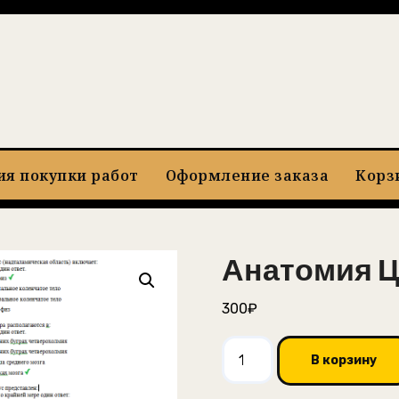
ия покупки работ
Оформление заказа
Корз
Анатомия Ц
300
₽
Количество
В корзину
товара
Анатомия