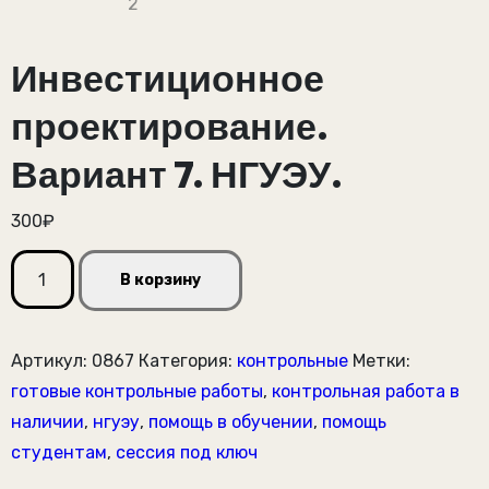
Инвестиционное
проектирование.
Вариант 7. НГУЭУ.
300
₽
Количество
В корзину
товара
Инвестиционное
проектирование.
Артикул:
0867
Категория:
контрольные
Метки:
Вариант
готовые контрольные работы
,
контрольная работа в
7.
наличии
,
нгуэу
,
помощь в обучении
,
помощь
НГУЭУ.
студентам
,
сессия под ключ