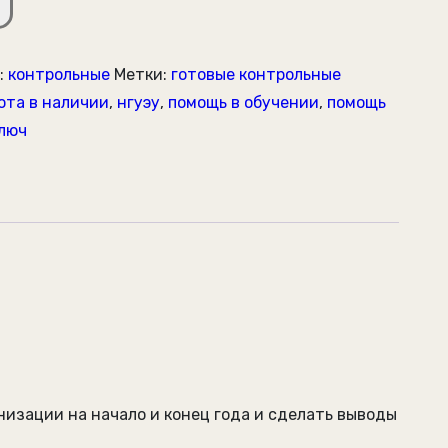
:
контрольные
Метки:
готовые контрольные
ота в наличии
,
нгуэу
,
помощь в обучении
,
помощь
ключ
зации на начало и конец года и сделать выводы