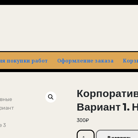
ия покупки работ
Оформление заказа
Корз
Корпорати
Вариант 1. 
300
₽
Количество