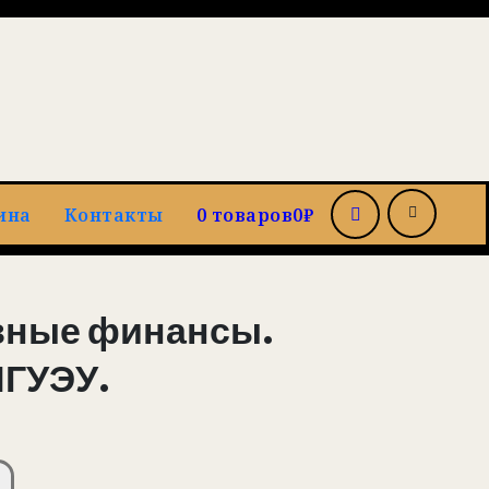
ина
Контакты
0 товаров
0₽
вные финансы.
НГУЭУ.