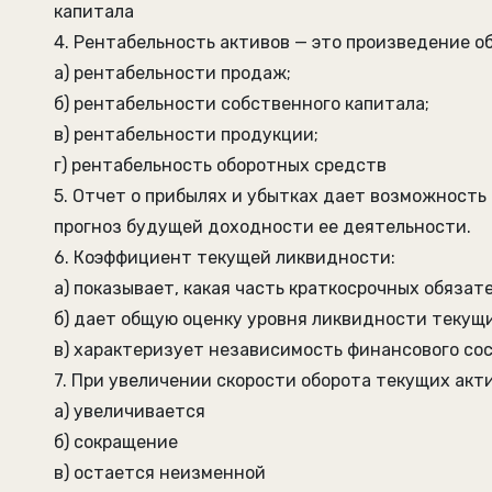
капитала
4. Рентабельность активов — это произведение о
а) рентабельности продаж;
б) рентабельности собственного капитала;
в) рентабельности продукции;
г) рентабельность оборотных средств
5. Отчет о прибылях и убытках дает возможност
прогноз будущей доходности ее деятельности.
6. Коэффициент текущей ликвидности:
а) показывает, какая часть краткосрочных обяза
б) дает общую оценку уровня ликвидности текущ
в) характеризует независимость финансового со
7. При увеличении скорости оборота текущих ак
а) увеличивается
б) сокращение
в) остается неизменной