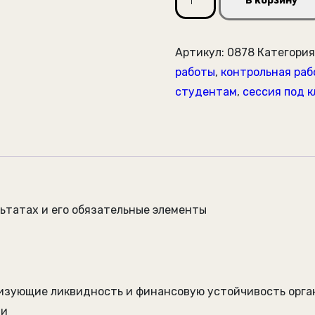
В корзину
товара
Корпоративные
финансы.
Артикул:
0878
Категория
Вариант
работы
,
контрольная раб
1.
студентам
,
сессия под 
НГУЭУ.
ьтатах и его обязательные элементы
зующие ликвидность и финансовую устойчивость органи
ии