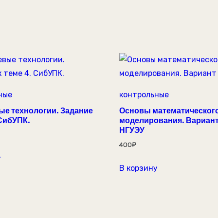
ные
контрольные
е технологии. Задание
Основы математическог
 СибУПК.
моделирования. Вариант
НГУЭУ
400
₽
у
В корзину