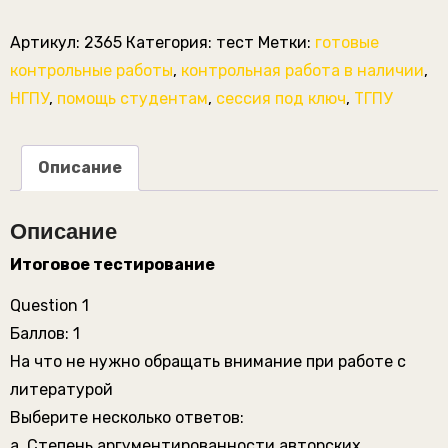
Педагогика.
Ответы
Артикул:
2365
Категория:
тест
Метки:
готовые
к
контрольные работы
,
контрольная работа в наличии
,
тестам.
НГПУ
,
помощь студентам
,
сессия под ключ
,
ТГПУ
Описание
Описание
Итоговое тестирование
Question 1
Баллов: 1
На что не нужно обращать внимание при работе с
литературой
Выберите несколько ответов:
a. Степень аргументированности авторских