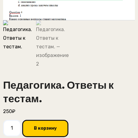
Педагогика. Ответы к
тестам.
250
₽
Количество
В корзину
товара