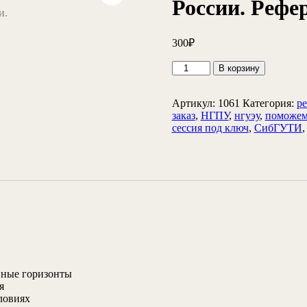
России. Рефе
300
₽
Количество
В корзину
товара
Современная
демографическая
Артикул:
1061
Категория:
ре
ситуация
заказ
,
НГПУ
,
нгуэу
,
поможем
в
сессия под ключ
,
СибГУТИ
России.
Реферат
енные горизонты
я
ловиях