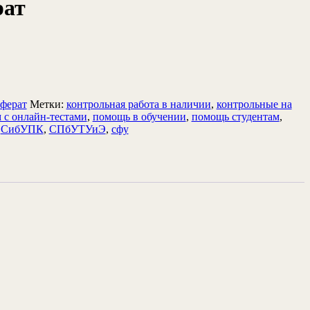
рат
ферат
Метки:
контрольная работа в наличии
,
контрольные на
 с онлайн-тестами
,
помощь в обучении
,
помощь студентам
,
,
СибУПК
,
СПбУТУиЭ
,
сфу